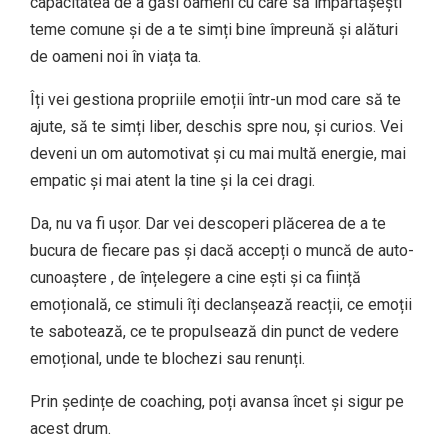
capacitatea de a găsi oameni cu care să împărtășești
teme comune și de a te simți bine împreună și alături
de oameni noi în viața ta.
Îți vei gestiona propriile emoții într-un mod care să te
ajute, să te simți liber, deschis spre nou, și curios. Vei
deveni un om automotivat și cu mai multă energie, mai
empatic și mai atent la tine și la cei dragi.
Da, nu va fi ușor. Dar vei descoperi plăcerea de a te
bucura de fiecare pas și dacă accepți o muncă de auto-
cunoaștere , de înțelegere a cine ești și ca ființă
emoțională, ce stimuli îți declanșează reacții, ce emoții
te sabotează, ce te propulsează din punct de vedere
emoțional, unde te blochezi sau renunți.
Prin ședințe de coaching, poți avansa încet și sigur pe
acest drum.