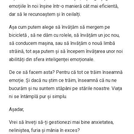
emoțiile în noi înșine într-o manieră cât mai eficientă,
dar să le recunoaștem și în ceilalți.
Așa cum putem alege să învățăm să mergem pe
bicicletă , să ne dăm cu rolele, să învățăm un joc nou,
să conducem mașina, sau să învățăm o nouă limbă
străină, tot așa putem și să începem învățarea unor noi
abilități din sfera inteligenței emoționale.
De ce să facem asta? Pentru că tot ce trăim înseamnă
emoție. Și dacă nu știm ce trăim, înseamnă că nu ne
bucurăm și nu suntem stăpâni pe stările noastre. Viața
ni se întâmplă pur și simplu.
Așadar,
Vrei să înveți să-ți gestionezi mai bine anxietatea,
neliniștea, furia și mânia în exces?