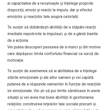
ai capacitatea de a recunoaște și înțelege propriile
dispoziții, emoții și reacții la impuls, dar și efectul
emoțiilor și reacțiilor tale asupra celorlalți.
Te susțin să dobândești abilități de a stăpâni reacții
imediate nepotrivite la impulsuri, și de a gândi înainte
de a acționa.
Vei putea descoperi pasiunea de a munci și din motive
care depășesc limita confortului financiar ca sursă de
motivație.
Te susțin de asemenea să ai abilitatea de a înțelege
stările emoționale și ale altor oameni și vei capătă
puterea de a răspunde oamenilor în funcție de reacțiile
lor emoționale. Vei ști să pui limite sănătoase în unele
situații și vei avea mai bune abilități în gestionarea
relațiilor, construirea rețelelor tale sociale precum și