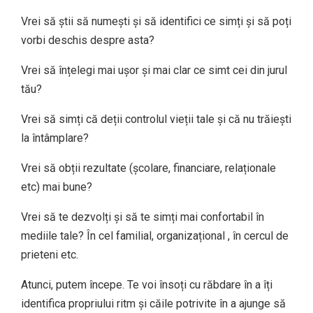
Vrei să știi să numești și să identifici ce simți și să poți
vorbi deschis despre asta?
Vrei să înțelegi mai ușor și mai clar ce simt cei din jurul
tău?
Vrei să simți că deții controlul vieții tale și că nu trăiești
la întâmplare?
Vrei să obții rezultate (școlare, financiare, relaționale
etc) mai bune?
Vrei să te dezvolți și să te simți mai confortabil în
mediile tale? În cel familial, organizațional , în cercul de
prieteni etc.
Atunci, putem începe. Te voi însoți cu răbdare în a îți
identifica propriului ritm și căile potrivite în a ajunge să